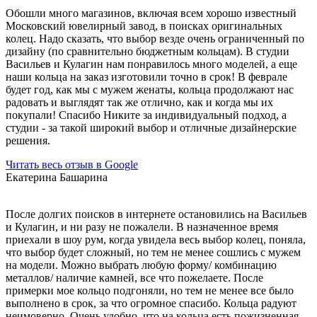
Обошли много магазинов, включая всем хорошо известный
Московский ювелирный завод, в поисках оригинальных
колец. Надо сказать, что выбор везде очень ограниченный по
дизайну (по сравнительно бюджетным кольцам). В студии
Васильев и Кулагин нам понравилось много моделей, а еще
наши кольца на заказ изготовили точно в срок! В феврале
будет год, как мы с мужем женаты, кольца продолжают нас
радовать и выглядят так же отлично, как и когда мы их
покупали! Спасибо Никите за индивидуальный подход, а
студии - за такой широкий выбор и отличные дизайнерские
решения.
Читать весь отзыв в Google
Екатерина Башарина
После долгих поисков в интернете остановились на Васильев
и Кулагин, и ни разу не пожалели. В назначенное время
приехали в шоу рум, когда увидела весь выбор колец, поняла,
что выбор будет сложный, но тем не менее сошлись с мужем
на модели. Можно выбрать любую форму/ комбинацию
металлов/ наличие камней, все что пожелаете. После
примерки мое кольцо подгоняли, но тем не менее все было
выполнено в срок, за что огромное спасибо. Кольца радуют
неимоверно. Очень удобно, что на кольца есть пожизненная