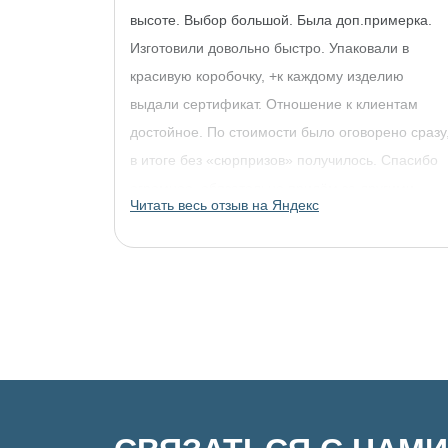
высоте. Выбор большой. Была доп.примерка.
Изготовили довольно быстро. Упаковали в
красивую коробочку, +к каждому изделию
выдали сертификат. Отношение к клиентам
достойное. По стоимости было оговорено сразу
в итоге без «сюрпризов» получилось. Спасибо
огромное, обязательно придём за другими
Читать весь отзыв на Яндекс
украшениями!