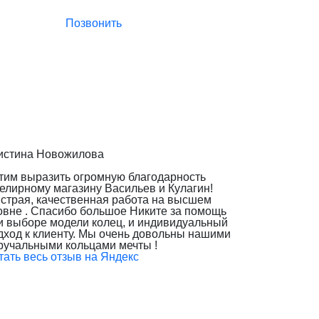
Позвонить
истина Новожилова
тим выразить огромную благодарность
елирному магазину Васильев и Кулагин!
страя, качественная работа на высшем
овне . Спасибо большое Никите за помощь
и выборе модели колец, и индивидуальный
дход к клиенту. Мы очень довольны нашими
ручальными кольцами мечты !
тать весь отзыв на Яндекс