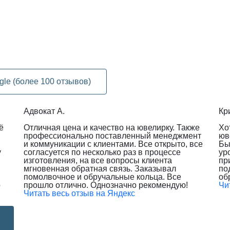
gle (более 100 отзывов)
Адвокат А.
Кр
ё
Отличная цена и качество на ювелирку. Также
Хо
профессионально поставленный менеджмент
юв
и коммуникации с клиентами. Все открыто, все
Бы
у
согласуется по несколько раз в процессе
ур
изготовления, на все вопросы клиента
пр
мгновенная обратная связь. Заказывал
по
помолвочное и обручальные кольца. Все
об
о
прошло отлично. Однозначно рекомендую!
Чи
Читать весь отзыв на Яндекс