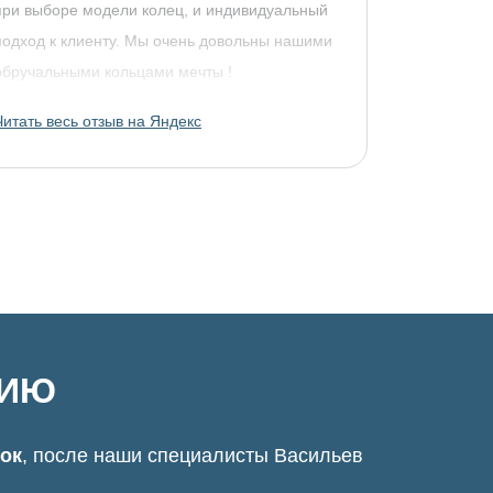
при выборе модели колец, и индивидуальный
подход к клиенту. Мы очень довольны нашими
обручальными кольцами мечты !
Читать весь отзыв на Яндекс
ЦИЮ
нок
, после наши специалисты Васильев