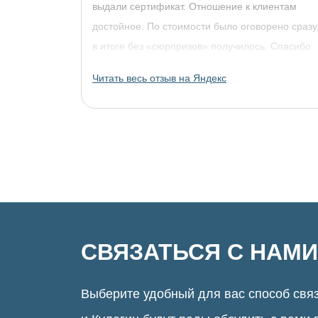
выдали сертификат. Отношение к клиентам
достойное. По стоимости было оговорено сразу
в итоге без «сюрпризов» получилось. Спасибо
огромное, обязательно придём за другими
Читать весь отзыв на Яндекс
украшениями!
СВЯЗАТЬСЯ С НАМИ
Выберите удобный для вас способ связ