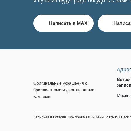
и Кулагин будут рады обсудить с вами 
Написать в MAX
Написа
Адре
Встре
Оригинальные украшения с
запис
бриллиантами и драгоценными
Москва
камнями
Васильев и Кулагин. Все права защищены. 2026 ИП Вас