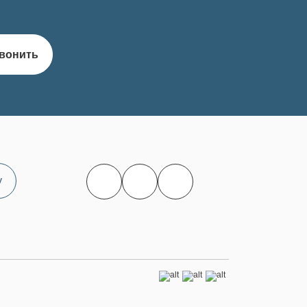
вонить
у