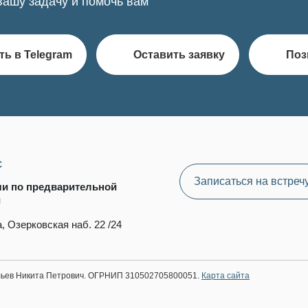
вашу задачу и помочь вам
ть в Telegram
Оставить заявку
Поз
с
Записаться на встреч
чи по предварительной
и
, Озерковская наб. 22 /24
ильев Никита Петрович. ОГРНИП 310502705800051.
Карта сайта