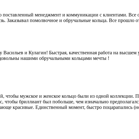
 поставленный менеджмент и коммуникации с клиентами. Все отк
язь. Заказывал помолвочное и обручальные кольца. Все прошло 
Васильев и Кулагин! Быстрая, качественная работа на высшем 
 довольны нашими обручальными кольцами мечты !
й, чтобы мужское и женское кольцо были из одной коллекции. П
с, чтобы бриллиант был побольше, чем изначально предполагался
сающе красивые. Единственный момент, быстро поцарапались (но 