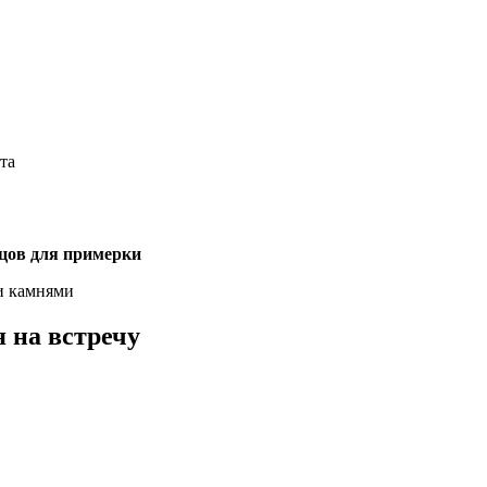
ота
зцов для примерки
и камнями
 на встречу