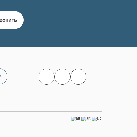
вонить
у