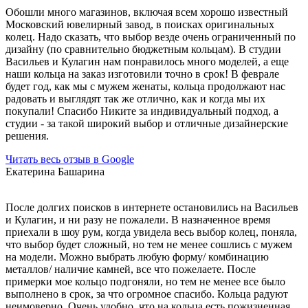
Обошли много магазинов, включая всем хорошо известный
Московский ювелирный завод, в поисках оригинальных
колец. Надо сказать, что выбор везде очень ограниченный по
дизайну (по сравнительно бюджетным кольцам). В студии
Васильев и Кулагин нам понравилось много моделей, а еще
наши кольца на заказ изготовили точно в срок! В феврале
будет год, как мы с мужем женаты, кольца продолжают нас
радовать и выглядят так же отлично, как и когда мы их
покупали! Спасибо Никите за индивидуальный подход, а
студии - за такой широкий выбор и отличные дизайнерские
решения.
Читать весь отзыв в Google
Екатерина Башарина
После долгих поисков в интернете остановились на Васильев
и Кулагин, и ни разу не пожалели. В назначенное время
приехали в шоу рум, когда увидела весь выбор колец, поняла,
что выбор будет сложный, но тем не менее сошлись с мужем
на модели. Можно выбрать любую форму/ комбинацию
металлов/ наличие камней, все что пожелаете. После
примерки мое кольцо подгоняли, но тем не менее все было
выполнено в срок, за что огромное спасибо. Кольца радуют
неимоверно. Очень удобно, что на кольца есть пожизненная