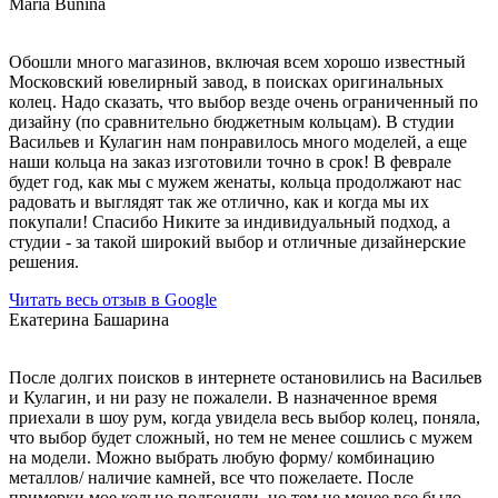
Maria Bunina
Обошли много магазинов, включая всем хорошо известный
Московский ювелирный завод, в поисках оригинальных
колец. Надо сказать, что выбор везде очень ограниченный по
дизайну (по сравнительно бюджетным кольцам). В студии
Васильев и Кулагин нам понравилось много моделей, а еще
наши кольца на заказ изготовили точно в срок! В феврале
будет год, как мы с мужем женаты, кольца продолжают нас
радовать и выглядят так же отлично, как и когда мы их
покупали! Спасибо Никите за индивидуальный подход, а
студии - за такой широкий выбор и отличные дизайнерские
решения.
Читать весь отзыв в Google
Екатерина Башарина
После долгих поисков в интернете остановились на Васильев
и Кулагин, и ни разу не пожалели. В назначенное время
приехали в шоу рум, когда увидела весь выбор колец, поняла,
что выбор будет сложный, но тем не менее сошлись с мужем
на модели. Можно выбрать любую форму/ комбинацию
металлов/ наличие камней, все что пожелаете. После
примерки мое кольцо подгоняли, но тем не менее все было