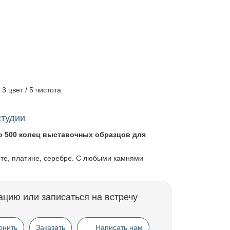
 3 цвет / 5 чистота
студии
о 500 колец выставочных образцов для
оте, платине, серебре. С любыми камнями
ацию или записаться на встречу
онить
Заказать
Написать нам