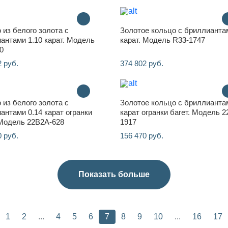
 из белого золота с
Золотое кольцо с бриллианта
антами 1.10 карат. Модель
карат. Модель R33-1747
0
2 руб.
374 802 руб.
 из белого золота с
Золотое кольцо с бриллианта
антами 0.14 карат огранки
карат огранки багет. Модель 
 Модель 22B2A-628
1917
0 руб.
156 470 руб.
Показать больше
1
2
...
4
5
6
7
8
9
10
...
16
17