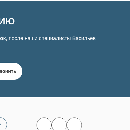
ЦИЮ
нок
, после наши специалисты Васильев
вонить
у