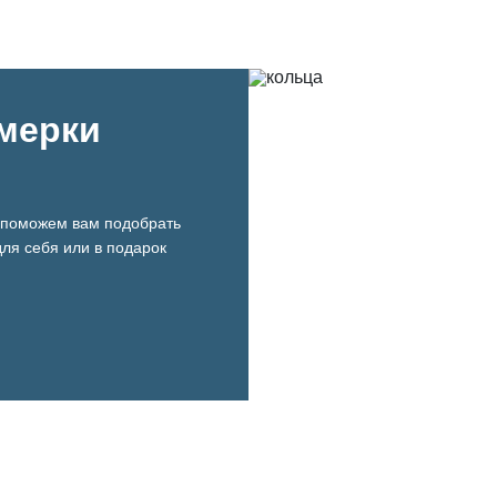
имерки
поможем вам подобрать
ля себя или в подарок