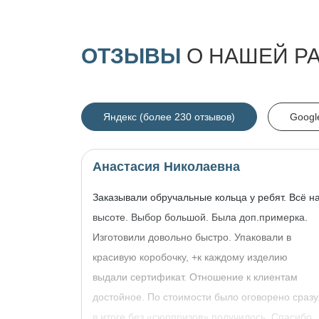
ОТЗЫВЫ
О НАШЕЙ Р
Яндекс (более 230 отзывов)
Googl
Анастасия Николаевна
Заказывали обручальные кольца у ребят. Всё н
высоте. Выбор большой. Была доп.примерка.
Изготовили довольно быстро. Упаковали в
красивую коробочку, +к каждому изделию
выдали сертификат. Отношение к клиентам
достойное. По стоимости было оговорено сразу
в итоге без «сюрпризов» получилось. Спасибо