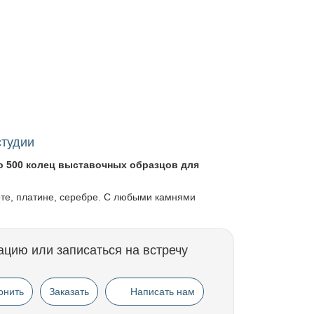
студии
о 500 колец выставочных образцов для
оте, платине, серебре. С любыми камнями
ацию или записаться на встречу
онить
Заказать
Написать нам