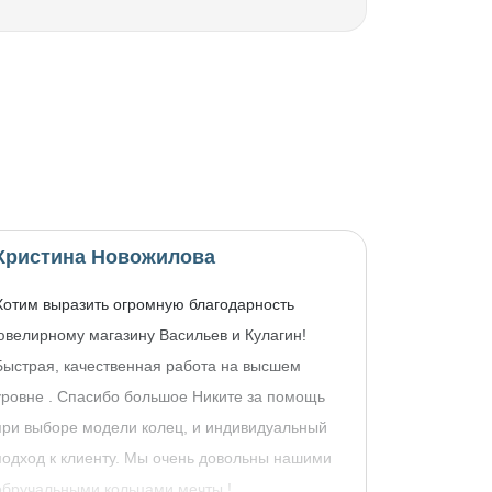
Кристина Новожилова
Хотим выразить огромную благодарность
ювелирному магазину Васильев и Кулагин!
Быстрая, качественная работа на высшем
уровне . Спасибо большое Никите за помощь
при выборе модели колец, и индивидуальный
подход к клиенту. Мы очень довольны нашими
обручальными кольцами мечты !