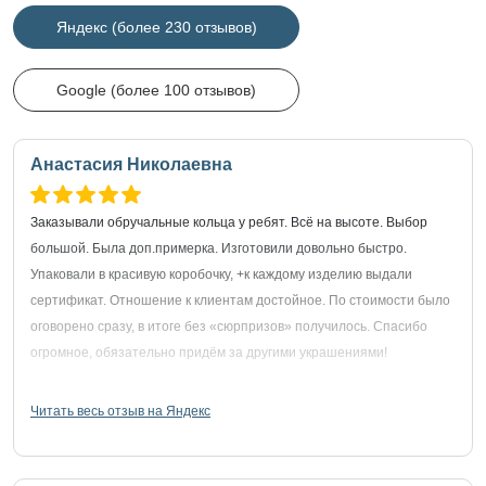
Яндекс (более 230 отзывов)
Google (более 100 отзывов)
Анастасия Николаевна
Заказывали обручальные кольца у ребят. Всё на высоте. Выбор
большой. Была доп.примерка. Изготовили довольно быстро.
Упаковали в красивую коробочку, +к каждому изделию выдали
сертификат. Отношение к клиентам достойное. По стоимости было
оговорено сразу, в итоге без «сюрпризов» получилось. Спасибо
огромное, обязательно придём за другими украшениями!
Читать весь отзыв на Яндекс