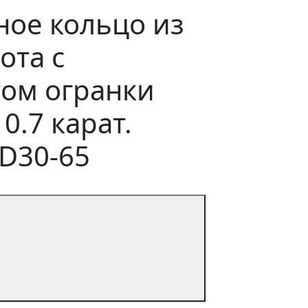
ое кольцо из
ота с
ом огранки
0.7 карат.
D30-65