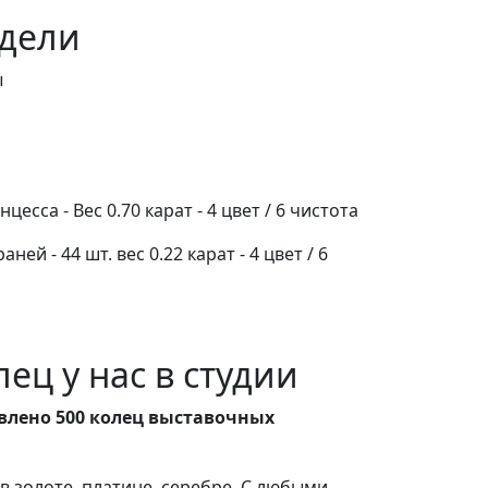
дели
ы
сса - Вес 0.70 карат - 4 цвет / 6 чистота
ней - 44 шт. вес 0.22 карат - 4 цвет / 6
ец у нас в студии
влено 500 колец выставочных
 золоте, платине, серебре. С любыми