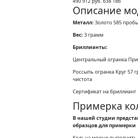
490 912 руб.
638 186
Описание мо
Металл:
Золото 585 проб
Вес:
3 грамм
Бриллианты:
Центральный огранка Принце
Россыпь огранка Круг 57 гра
чистота
Сертификат на бриллиант
Примерка кол
В нашей студии предста
образцов для примерки
Кольца можно выполнить в