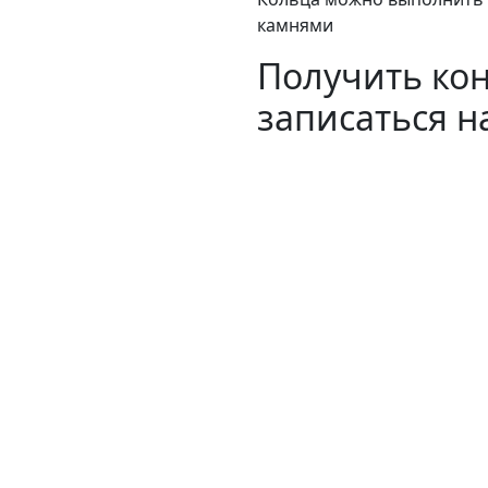
камнями
Получить ко
записаться н