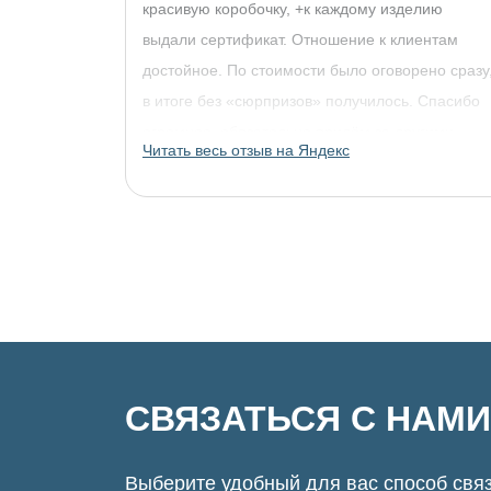
красивую коробочку, +к каждому изделию
выдали сертификат. Отношение к клиентам
достойное. По стоимости было оговорено сразу
в итоге без «сюрпризов» получилось. Спасибо
огромное, обязательно придём за другими
Читать весь отзыв на Яндекс
украшениями!
СВЯЗАТЬСЯ С НАМИ
Выберите удобный для вас способ связ