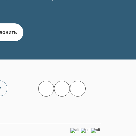
вонить
у