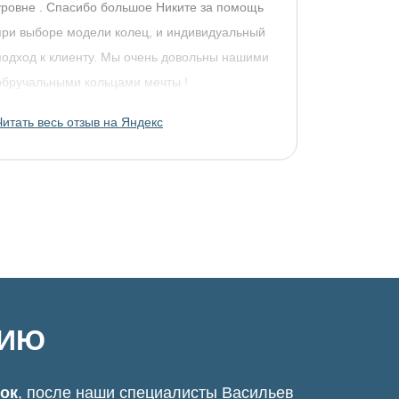
уровне . Спасибо большое Никите за помощь
при выборе модели колец, и индивидуальный
подход к клиенту. Мы очень довольны нашими
обручальными кольцами мечты !
Читать весь отзыв на Яндекс
ЦИЮ
нок
, после наши специалисты Васильев