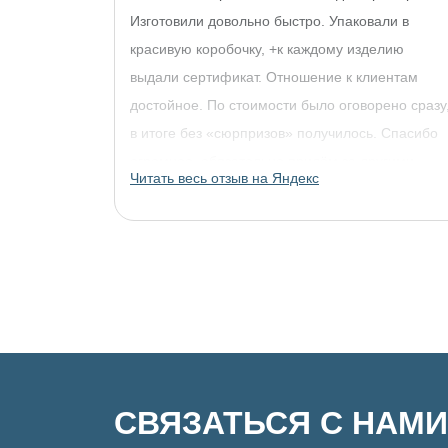
Изготовили довольно быстро. Упаковали в
красивую коробочку, +к каждому изделию
выдали сертификат. Отношение к клиентам
достойное. По стоимости было оговорено сразу
в итоге без «сюрпризов» получилось. Спасибо
огромное, обязательно придём за другими
Читать весь отзыв на Яндекс
украшениями!
СВЯЗАТЬСЯ С НАМИ