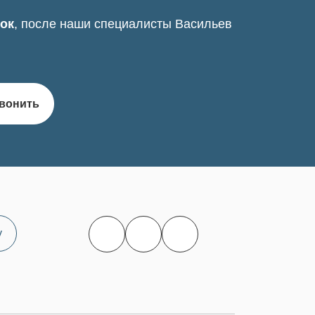
нок
, после наши специалисты Васильев
вонить
у