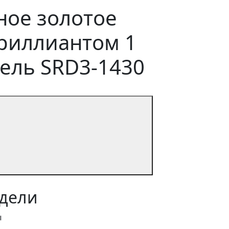
ое золотое
бриллиантом 1
дель SRD3-1430
дели
ы