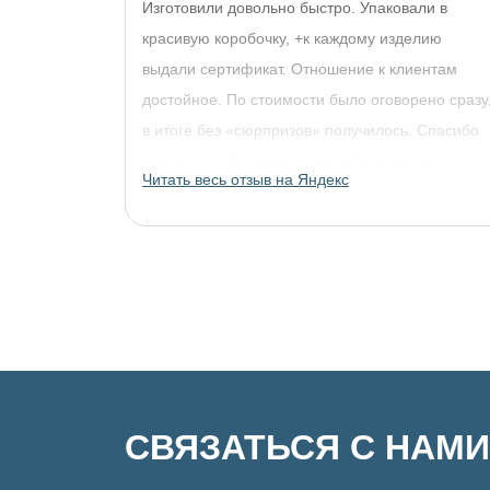
Изготовили довольно быстро. Упаковали в
красивую коробочку, +к каждому изделию
выдали сертификат. Отношение к клиентам
достойное. По стоимости было оговорено сразу
в итоге без «сюрпризов» получилось. Спасибо
огромное, обязательно придём за другими
Читать весь отзыв на Яндекс
украшениями!
СВЯЗАТЬСЯ С НАМИ