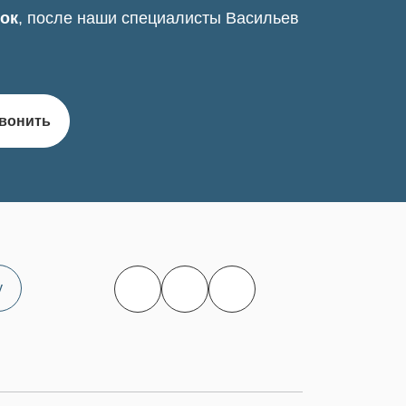
нок
, после наши специалисты Васильев
вонить
у