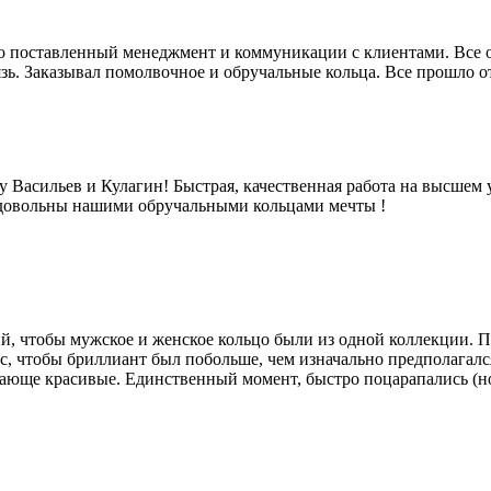
 поставленный менеджмент и коммуникации с клиентами. Все отк
язь. Заказывал помолвочное и обручальные кольца. Все прошло 
Васильев и Кулагин! Быстрая, качественная работа на высшем 
 довольны нашими обручальными кольцами мечты !
й, чтобы мужское и женское кольцо были из одной коллекции. П
с, чтобы бриллиант был побольше, чем изначально предполагался
сающе красивые. Единственный момент, быстро поцарапались (но 