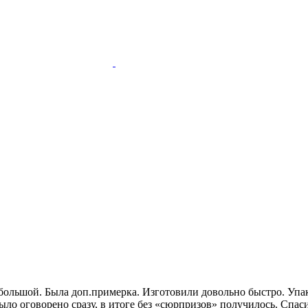
р большой. Была доп.примерка. Изготовили довольно быстро. Уп
ло оговорено сразу, в итоге без «сюрпризов» получилось. Спас