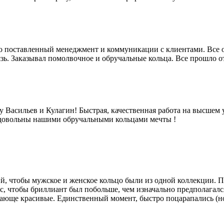
 поставленный менеджмент и коммуникации с клиентами. Все отк
язь. Заказывал помолвочное и обручальные кольца. Все прошло 
Васильев и Кулагин! Быстрая, качественная работа на высшем 
 довольны нашими обручальными кольцами мечты !
й, чтобы мужское и женское кольцо были из одной коллекции. П
с, чтобы бриллиант был побольше, чем изначально предполагался
сающе красивые. Единственный момент, быстро поцарапались (но 