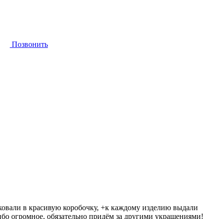
Позвонить
аковали в красивую коробочку, +к каждому изделию выдали
ибо огромное, обязательно придём за другими украшениями!