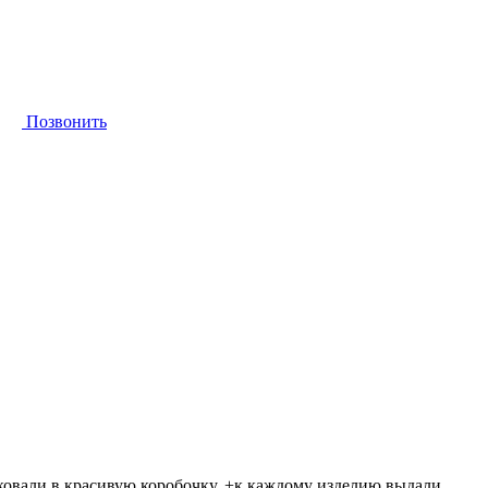
Позвонить
аковали в красивую коробочку, +к каждому изделию выдали