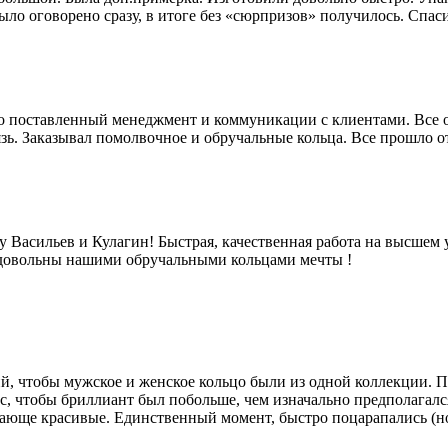
ло оговорено сразу, в итоге без «сюрпризов» получилось. Спас
 поставленный менеджмент и коммуникации с клиентами. Все отк
язь. Заказывал помолвочное и обручальные кольца. Все прошло 
Васильев и Кулагин! Быстрая, качественная работа на высшем 
 довольны нашими обручальными кольцами мечты !
й, чтобы мужское и женское кольцо были из одной коллекции. П
с, чтобы бриллиант был побольше, чем изначально предполагался
сающе красивые. Единственный момент, быстро поцарапались (но 