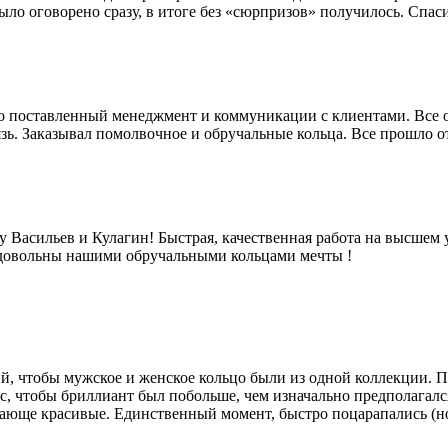
ло оговорено сразу, в итоге без «сюрпризов» получилось. Спас
 поставленный менеджмент и коммуникации с клиентами. Все отк
язь. Заказывал помолвочное и обручальные кольца. Все прошло 
Васильев и Кулагин! Быстрая, качественная работа на высшем 
 довольны нашими обручальными кольцами мечты !
й, чтобы мужское и женское кольцо были из одной коллекции. П
с, чтобы бриллиант был побольше, чем изначально предполагался
сающе красивые. Единственный момент, быстро поцарапались (но 