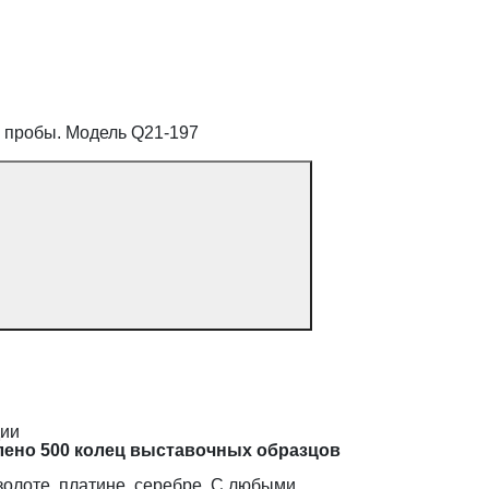
0 пробы. Модель Q21-197
дии
лено 500 колец выставочных образцов
золоте, платине, серебре. С любыми