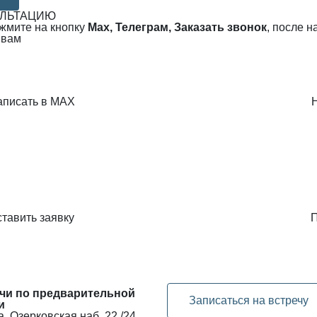
УЛЬТАЦИЮ
ажмите на кнопку
Max, Телеграм, Заказать звонок
, после 
 вам
аписать в MAX
тавить заявку
П
чи по предварительной
Записаться на встречу
и
, Озерковская наб. 22 /24