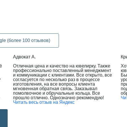
gle (более 100 отзывов)
Адвокат А.
Кр
ё
Отличная цена и качество на ювелирку. Также
Хо
профессионально поставленный менеджмент
юв
и коммуникации с клиентами. Все открыто, все
Бы
у
согласуется по несколько раз в процессе
ур
изготовления, на все вопросы клиента
пр
мгновенная обратная связь. Заказывал
по
помолвочное и обручальные кольца. Все
об
о
прошло отлично. Однозначно рекомендую!
Чи
Читать весь отзыв на Яндекс