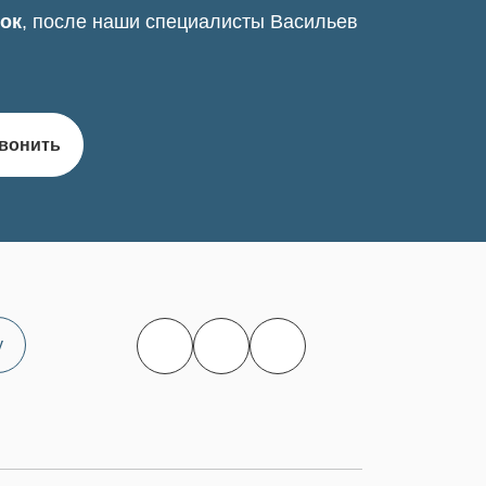
нок
, после наши специалисты Васильев
вонить
у