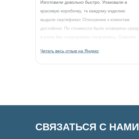
Изготовили довольно быстро. Упаковали в
красивую коробочку, +к каждому изделию
выдали сертификат. Отношение к клиентам
достойное. По стоимости было оговорено сразу
в итоге без «сюрпризов» получилось. Спасибо
огромное, обязательно придём за другими
Читать весь отзыв на Яндекс
украшениями!
СВЯЗАТЬСЯ С НАМИ