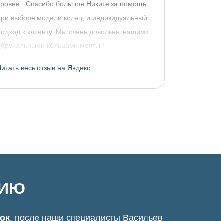
уровне . Спасибо большое Никите за помощь
при выборе модели колец, и индивидуальный
подход к клиенту. Мы очень довольны нашими
обручальными кольцами мечты !
Читать весь отзыв на Яндекс
ЦИЮ
нок
, после наши специалисты Васильев