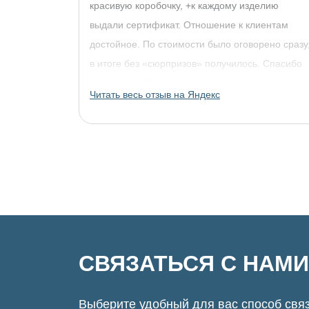
красивую коробочку, +к каждому изделию
выдали сертификат. Отношение к клиентам
достойное. По стоимости было оговорено сразу
в итоге без «сюрпризов» получилось. Спасибо
огромное, обязательно придём за другими
Читать весь отзыв на Яндекс
украшениями!
СВЯЗАТЬСЯ С НАМИ
Выберите удобный для вас способ связ