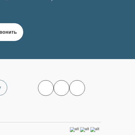
вонить
у