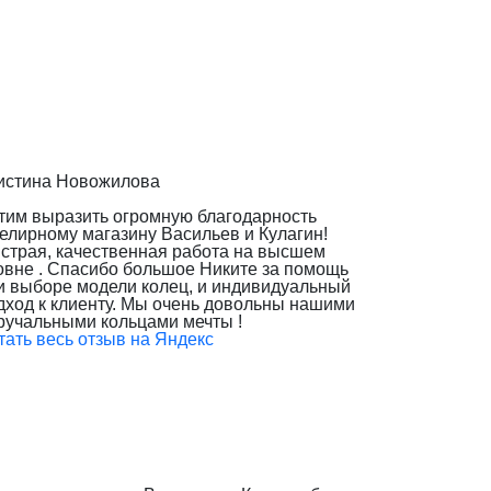
истина Новожилова
тим выразить огромную благодарность
елирному магазину Васильев и Кулагин!
страя, качественная работа на высшем
овне . Спасибо большое Никите за помощь
и выборе модели колец, и индивидуальный
дход к клиенту. Мы очень довольны нашими
ручальными кольцами мечты !
тать весь отзыв на Яндекс