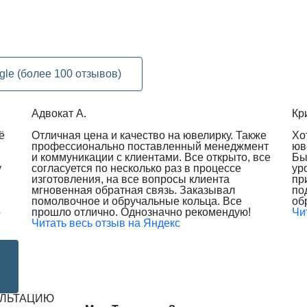
gle (более 100 отзывов)
Адвокат А.
Кр
ё
Отличная цена и качество на ювелирку. Также
Хо
профессионально поставленный менеджмент
юв
и коммуникации с клиентами. Все открыто, все
Бы
у
согласуется по несколько раз в процессе
ур
изготовления, на все вопросы клиента
пр
мгновенная обратная связь. Заказывал
по
помолвочное и обручальные кольца. Все
об
о
прошло отлично. Однозначно рекомендую!
Чи
Читать весь отзыв на Яндекс
УЛЬТАЦИЮ