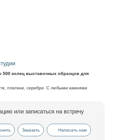
студии
о 500 колец выставочных образцов для
оте, платине, серебре. С любыми камнями
ацию или записаться на встречу
онить
Заказать
Написать нам