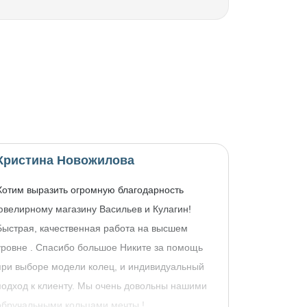
Кристина Новожилова
Хотим выразить огромную благодарность
ювелирному магазину Васильев и Кулагин!
Быстрая, качественная работа на высшем
уровне . Спасибо большое Никите за помощь
при выборе модели колец, и индивидуальный
подход к клиенту. Мы очень довольны нашими
обручальными кольцами мечты !