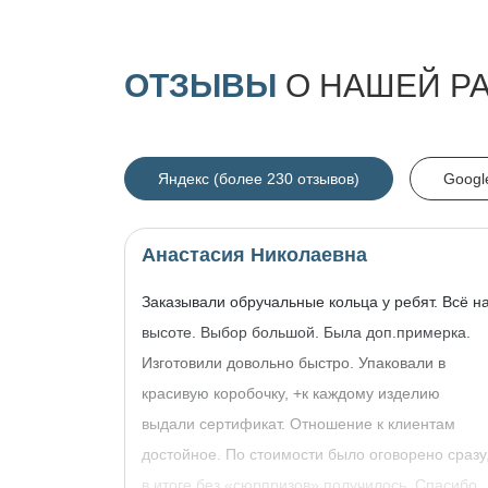
ОТЗЫВЫ
О НАШЕЙ Р
Яндекс (более 230 отзывов)
Googl
Анастасия Николаевна
Заказывали обручальные кольца у ребят. Всё н
высоте. Выбор большой. Была доп.примерка.
Изготовили довольно быстро. Упаковали в
красивую коробочку, +к каждому изделию
выдали сертификат. Отношение к клиентам
достойное. По стоимости было оговорено сразу
в итоге без «сюрпризов» получилось. Спасибо