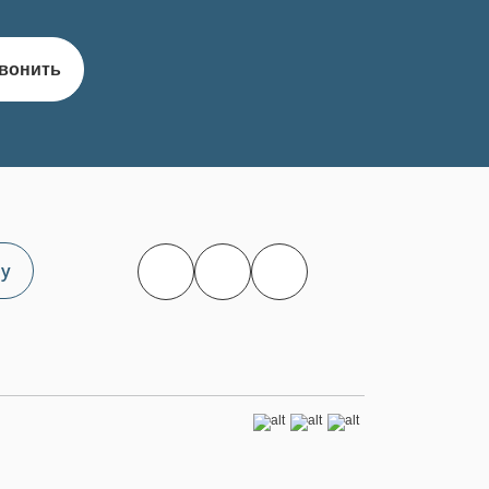
вонить
чу