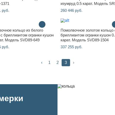
-1371
изумруд 0.5 карат. Модель S
1 руб.
260 446 руб.
очное кольцо из белого
Помолвочное золотое кольцо 
 с бриллиантом огранки кушон
бриллиантом огранки кушон 0.
рат. Модель SVD89-649
карат. Модель SVD89-1504
5 руб.
337 255 руб.
‹
1
2
3
›
имерки