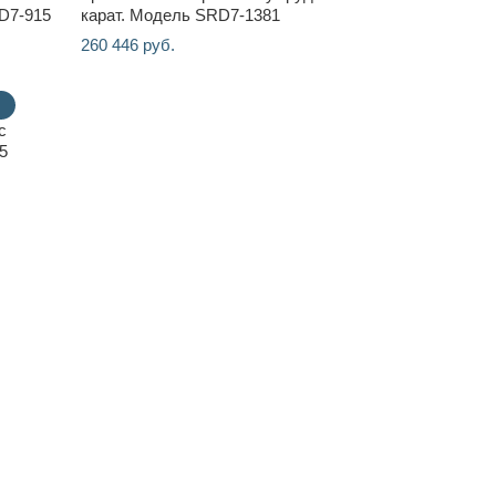
RD7-915
карат. Модель SRD7-1381
260 446 руб.
с
5